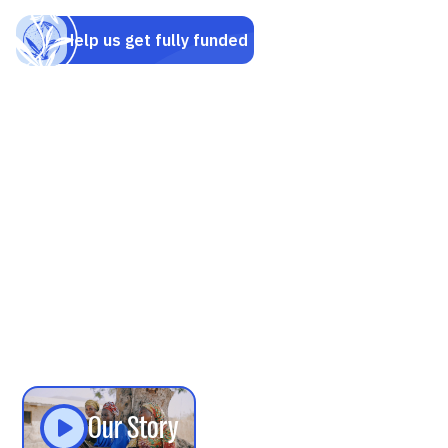
P
e
a
c
e
f
o
r
t
o
d
a
y
.
H
o
p
e
f
o
r
t
o
m
o
r
r
o
w
.
T
h
e
c
o
u
r
a
g
e
o
u
s
j
o
u
r
n
e
y
f
r
o
m
I
s
l
a
m
t
o
C
h
r
i
s
t
i
s
c
o
s
t
l
y
—
w
i
t
h
o
u
t
s
t
r
o
n
g
s
u
p
p
o
r
t
,
m
o
s
t
n
e
w
b
e
l
i
e
v
e
r
s
f
a
l
l
a
w
a
y
.
Our Story